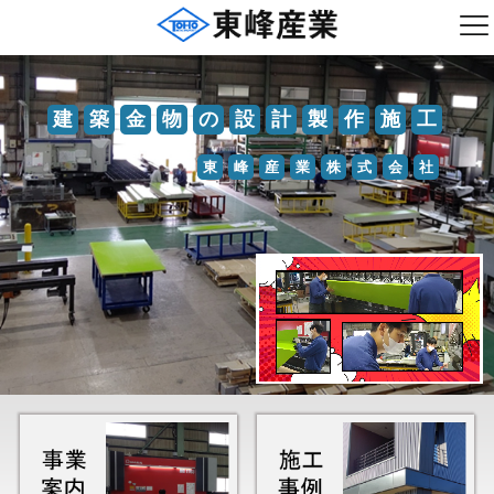
建
築
金
物
の
設
計
製
作
施
工
東
峰
産
業
株
式
会
社