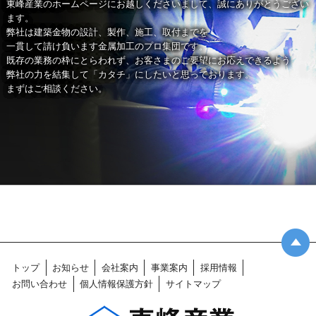
東峰産業のホームページにお越しくださいまして、誠にありがとうござい
ます。
弊社は建築金物の設計、製作、施工、取付までを
一貫して請け負います金属加工のプロ集団です。
既存の業務の枠にとらわれず、お客さまのご要望にお応えできるよう
弊社の力を結集して「カタチ」にしたいと思っております。
まずはご相談ください。
トップ
お知らせ
会社案内
事業案内
採用情報
お問い合わせ
個人情報保護方針
サイトマップ